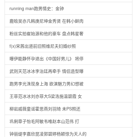
running man跑男情史：金钟
鹿晗吴亦凡韩庚尼坤金秀贤 在韩小鲜肉
粉丝实拍崔始源和他的豪车 盘点韩星奢
f(x)宋茜出道前旧照维尼夫妇婚纱照
曝伊能静怀孕退出《中国好男儿》 将停
武则天范冰冰李治廷再牵手 情侣造型曝
跑男李光洙现身上海 欲演魅力男幻想被
王菲范冰冰刘亦菲大S梁洛施温碧霞 女
柳岩戚薇童谣霍思燕刘羽琦 未PS照还
巩俐章子怡毛阿敏韦唯赵本山范伟 打
钟丽缇李嘉欣昆凌郭碧婷杨颖惊为天人的