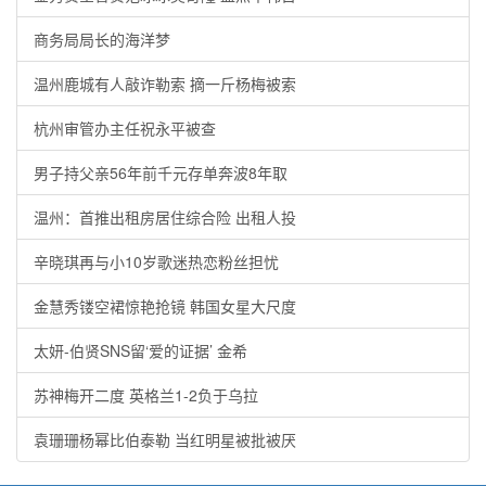
商务局局长的海洋梦
温州鹿城有人敲诈勒索 摘一斤杨梅被索
杭州审管办主任祝永平被查
男子持父亲56年前千元存单奔波8年取
温州：首推出租房居住综合险 出租人投
辛晓琪再与小10岁歌迷热恋粉丝担忧
金慧秀镂空裙惊艳抢镜 韩国女星大尺度
太妍-伯贤SNS留‘爱的证据’ 金希
苏神梅开二度 英格兰1-2负于乌拉
袁珊珊杨幂比伯泰勒 当红明星被批被厌