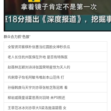
群众合力抓“色狼”
全智贤邓紫棋朴信惠当红圆脸女神秒杀瓜
老人长住杭州医保在外地 是否有特殊医
赵薇林志颖刘诗诗张国荣明星惊为天人的
巩俐章子怡毛阿敏韦唯赵本山范伟 打
孙俪韩庚马天宇刘亦菲张柏芝陈冠希 看
柳岩戚薇童谣霍思燕刘羽琦 未PS照还
王菲范冰冰刘亦菲大S梁洛施温碧霞 女