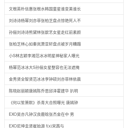
文根英朴信惠张根水韩国童星谁变美谁长
刘诗诗杨幂刘亦菲张柏芝盘点惊艳死人不
孙俪刘诗诗熊黛林张歆艺女星走红前素颜
张柏芝林心如秦岚萧亚轩盘点被岁月糟蹋
小S林志颖李湘范冰冰明星神秘家人曝光
杨幂范冰冰大S孙俪女星整容也无法遮掩
金秀贤全智贤范冰冰李钟硕刘亦菲林依晨
陈晓赵丽颖唐嫣陈乔恩邱泽霍建华 扒明
《何以笙箫默》杀青大合照曝光 唐嫣钟
EXO吴亦凡钟汉良鹿晗张杰金在中 男
EXO尼坤圭贤崔始源 f(x)宋茜与