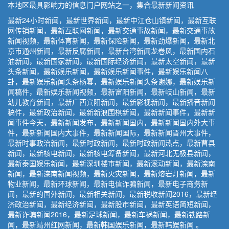
本地区最具影响力的信息门户网站之一，集合最新新闻资讯
最新24小时新闻，最新世界新闻，最新中江仓山镇新闻，最新互联
网传销新闻，最新互联网新闻，最新交通事故新闻，最新交通事故
新闻视频，最新体育新闻，最新保险新闻，最新劲爆新闻，最新北
京市通州新闻，最新反腐新闻，最新台湾新闻龙卷风，最新国内石
油新闻，最新国家新闻，最新国际经济新闻，最新太空新闻，最新
头条新闻，最新娱乐新闻，最新娱乐新闻事件，最新娱乐新闻八
卦，最新娱乐新闻头条杨幂，最新娱乐新闻头条谢娜，最新娱乐新
闻稿件，最新娱乐新闻视频，最新富阳新闻，最新岐山新闻，最新
幼儿教育新闻，最新广西宾阳新闻，最新影视新闻，最新播音新闻
稿件，最新政治新闻，最新新浪围棋新闻，最新新闻事件，最新新
闻事件今天，最新新闻发布，最新新闻国内，最新新闻国内外大事
件，最新新闻国内大事件，最新新闻国际，最新新闻晋州大事件，
最新时事政治新闻，最新时政新闻，最新时政新闻热点，最新曹县
新闻，最新核电新闻，最新核电筹备新闻，最新河北无极县新闻，
最新泰国娱乐新闻，最新深圳楼市新闻，最新滚动新闻，最新滦南
新闻，最新滦南新闻视频，最新火灾新闻，最新熔岩灯新闻，最新
物业新闻，最新环球新闻，最新电信诈骗新闻，最新电子商务新
闻，最新的国外新闻，最新相关新闻，最新税收新闻2016，最新经
济政治新闻，最新经济新闻，最新股市新闻，最新英语简短新闻，
最新诈骗新闻2016，最新足球新闻，最新车祸新闻，最新铁路新
闻，最新靖州红网新闻，最新韩国娱乐新闻，最新韩娱新闻 。