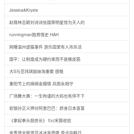
Jessica&Krysta
赵薇林志颖刘诗诗张国荣明星惊为天人的
runningman跑男情史 HAH
网曝温州虐猫事件 游乐园里有人吊杀活
国平：让制度成为硬约束而不是橡皮筋
大S与范玮琪姐妹淘重聚 感慨
重阳节上的绵绵金婚情 风雨永相守
广场舞大赛：一生拘谨的大妈也有停不下
软银孙正义押对阿里巴巴：跻身日本首富
《拿起拳头厨房长》 f(x)宋茜收拾
金秀贤全智贤范冰冰吴奇隆 盘点中韩日