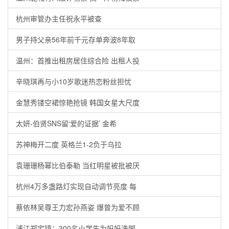
杭州审管办主任祝永平被查
男子持父亲56年前千元存单奔波8年取
温州：首推出租房居住综合险 出租人投
辛晓琪再与小10岁歌迷热恋粉丝担忧
金慧秀镂空裙惊艳抢镜 韩国女星大尺度
太妍-伯贤SNS留‘爱的证据’ 金希
苏神梅开二度 英格兰1-2负于乌拉
袁珊珊杨幂比伯泰勒 当红明星被批被厌
杭州4万多盏路灯实现自动调节亮度 每
蔡依林吴尊王力宏孙燕姿 爆曾为爱不顾
浦江郑宅镇：300名小学生为妈妈洗脚