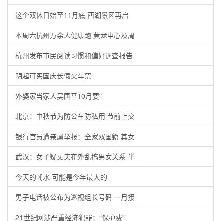
这个双休日始至11月底 西湖景区再启
本周六杭州万余人健康跑 黄龙中心及周
杭州发布市民阅读习惯和偏好调查报告
明起可买国庆长假火车票
外婆家当家人吴国平10月要"
北京：中秋节为防公车防私用 节前上交
银行官员遭亲属举报：全家双国籍 其女
武汉：女子疑丈夫在外乱搞男女关系 半
今天的潮水 可能是今年最大的
男子电话被公布为巡视组长号码 一月接
21世纪网涉严重经济犯罪：“保护费”