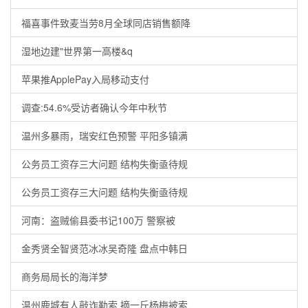
福喜事件致麦当劳8月全球同店销售额降
湿地边建"世界第一高楼&q
苹果推ApplePay入局移动支付
调查:54.6%受访者确认今年中秋节
温州多暴雨，瑞安红色预警 平阳多镇满
公务员工资存三大问题 结构失衡亟待规
公务员工资存三大问题 结构失衡亟待规
河南：盗贼偷县委书记100万 警察被
金秀贤全智贤范冰冰吴奇隆 盘点中韩日
商务局局长的海洋梦
温州鹿城有人敲诈勒索 摘一斤杨梅被索