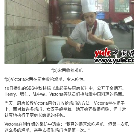
f(x)宋茜收拾鸡爪
f(x)Victoria宋茜在厨房收拾鸡爪，令人吃惊。
10日播出的SBS中秋特辑《拿起拳头厨房长》中，公开了金炳万、
Henry、强仁、陆中完、Victoria等队员们挑战做中国料理的场面。
当天，厨房长教Victoria用剪刀收拾鸡爪的方法。Victoria坐在椅子
上，面对着许多鸡爪，女汉子般坐着。她开始弄得很粗糙，但非常
认真地执行了厨房长给她的任务。
Victoria在制作组的采访中透露："我真的很喜欢吃鸡爪。但第一次见
这么多的鸡爪，亲手去摸生鸡爪也是第一次。"