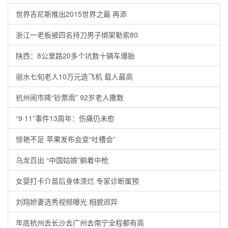
世界吉尼斯推出2015世界之最 再添
浙江一老板被四名持刀男子绑架勒索80
陕西：8公里路20多个坑数十辆车爆胎
丽水七旬老人10万元造飞机 载人最高
杭州闹市降“钞票雨” 92岁老人撒数
“9·11”事件13周年：伤痛仍未愈
惊艳不足 苹果发布会变“吐槽会”
乌龙百出 “中国姑娘”躺着中枪
女婴打卡介苗后身体溃烂 专家诊断属预
刘翔娇妻选秀视频曝光 相貌迥异
年底杭州去长沙去广州去南宁全程都有高