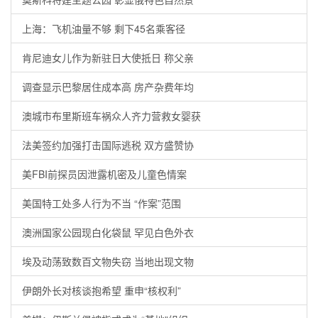
上海：飞机油量不够 剩下45名乘客径
肯尼迪女儿作为新驻日大使抵日 称父亲
调查显示巴黎居住成本高 房产杂费年均
澳城市布里斯班车祸众人齐力营救女婴获
法美签约加强打击国际逃税 双方盛赞协
美FBI前探员因泄露机密及儿童色情案
美国特工处多人行为不当 “作案”范围
澳洲国家公园现白化袋鼠 罕见白色外衣
埃及动荡致数百文物失窃 当地出现文物
伊朗外长对核谈抱希望 重申“核权利”