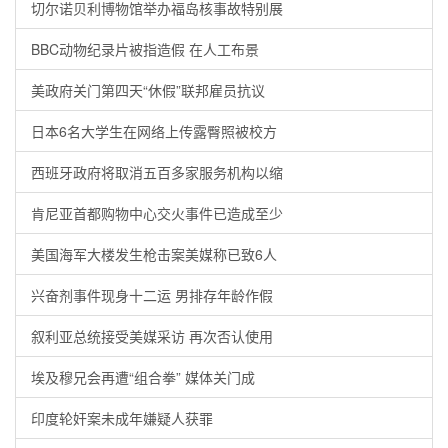
切尔诺贝利博物馆举办福岛核事故特别展
BBC动物纪录片被指造假 在人工布景
美政府关门第四天“休假”联邦雇员抗议
日本6名大学生在网络上传露臀照被校方
西班牙政府将取消五百多家服务机构以缩
肯尼亚首都购物中心交火事件已造成至少
美国海军大楼发生枪击案美媒称已致6人
兴奋剂事件现身十二运 男排存年龄作假
叙利亚总统接受美媒采访 再次否认使用
埃及穆兄会再遭“组合拳” 媒体关门成
印度轮奸案未成年嫌疑人获罪