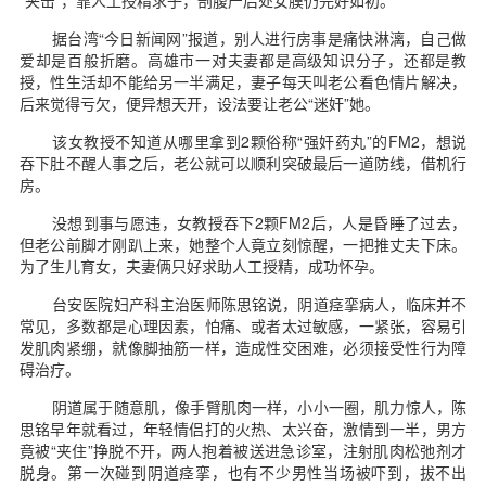
“夹击”，靠人工授精求子，剖腹产后处女膜仍完好如初。
据台湾“今日新闻网”报道，别人进行房事是痛快淋漓，自己做
爱却是百般折磨。高雄市一对夫妻都是高级知识分子，还都是教
授，性生活却不能给另一半满足，妻子每天叫老公看色情片解决，
后来觉得亏欠，便异想天开，设法要让老公“迷奸”她。
该女教授不知道从哪里拿到2颗俗称“强奸药丸”的FM2，想说
吞下肚不醒人事之后，老公就可以顺利突破最后一道防线，借机行
房。
没想到事与愿违，女教授吞下2颗FM2后，人是昏睡了过去，
但老公前脚才刚趴上来，她整个人竟立刻惊醒，一把推丈夫下床。
为了生儿育女，夫妻俩只好求助人工授精，成功怀孕。
台安医院妇产科主治医师陈思铭说，阴道痉挛病人，临床并不
常见，多数都是心理因素，怕痛、或者太过敏感，一紧张，容易引
发肌肉紧绷，就像脚抽筋一样，造成性交困难，必须接受性行为障
碍治疗。
阴道属于随意肌，像手臂肌肉一样，小小一圈，肌力惊人，陈
思铭早年就看过，年轻情侣打的火热、太兴奋，激情到一半，男方
竟被“夹住”挣脱不开，两人抱着被送进急诊室，注射肌肉松弛剂才
脱身。第一次碰到阴道痉挛，也有不少男性当场被吓到，拔不出