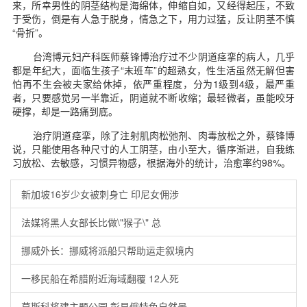
来，所幸男性的阴茎结构是海绵体，伸缩自如，又经得起压，不致
于受伤，倒是有人急于脱身，情急之下，用力过猛，反让阴茎不慎
“骨折”。
台湾博元妇产科医师蔡锋博治疗过不少阴道痉挛的病人，几乎
都是年纪大，面临生孩子“末班车”的超熟女，性生活虽然无解但害
怕再不生会被夫家给休掉，依严重程度，分为1级到4级，最严重
者，只要感觉另一半靠近，阴道就不断收缩；最轻微者，虽能咬牙
硬撑，却是一路痛到底。
治疗阴道痉挛，除了注射肌肉松弛剂、肉毒放松之外，蔡锋博
说，只能使用各种尺寸的人工阴茎，由小至大，循序渐进，自我练
习放松、去敏感，习惯异物感，根据海外的统计，治愈率约98%。
新加坡16岁少女被刺身亡 印尼女佣涉
法媒将黑人女部长比做\"猴子\" 总
挪威外长：挪威将派船只帮助运走叙境内
一移民船在希腊附近海域翻覆 12人死
莫斯科将建主题公园 彰显俄特色自然景