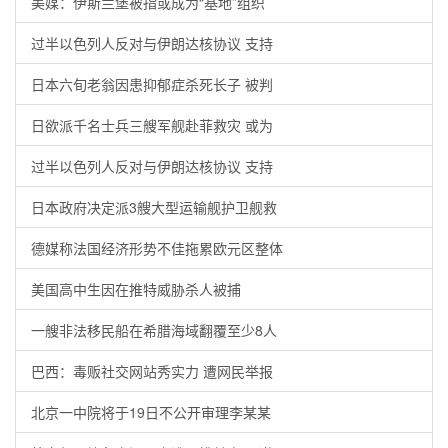
美媒：伊斯兰堡被指或成为“基地”组织
过半以色列人反对与伊朗达核协议 支持
日本六旬老翁因患抑郁症杀死长子 被判
日欲派千名士兵三艘军舰赴菲救灾 或为
过半以色列人反对与伊朗达核协议 支持
日本政府决定派3艘大型运输舰护卫舰救
德媒称法国经济形势不佳拖累欧元区整体
美国高中生因在推特威胁杀人被捕
一艘非法移民船在希腊海域翻覆至少8人
巴西：毒贩社交网站秀实力 遭网民举报
北京一中院将于19日不公开审理李某某