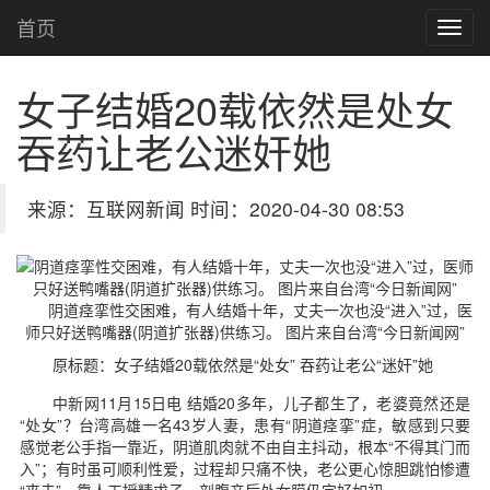
首页
女子结婚20载依然是处女
吞药让老公迷奸她
来源：互联网新闻 时间：2020-04-30 08:53
阴道痉挛性交困难，有人结婚十年，丈夫一次也没“进入”过，医
师只好送鸭嘴器(阴道扩张器)供练习。 图片来自台湾“今日新闻网”
原标题：女子结婚20载依然是“处女” 吞药让老公“迷奸”她
中新网11月15日电 结婚20多年，儿子都生了，老婆竟然还是
“处女”？台湾高雄一名43岁人妻，患有“阴道痉挛”症，敏感到只要
感觉老公手指一靠近，阴道肌肉就不由自主抖动，根本“不得其门而
入”；有时虽可顺利性爱，过程却只痛不快，老公更心惊胆跳怕惨遭