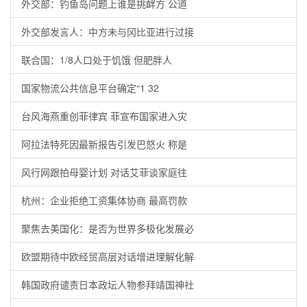
外交部：钓鱼岛问题上谁是挑衅方 公道
外交部发言人：中方未与冈比亚进行过接
联合国：1/8人口处于饥饿 但肥胖人
国家物流公共信息平台确定“1 32
台风海燕重创菲律宾 菲宣布国家进入灾
阿拉法特死因最新报告引发巴怒火 称是
风行网跟拍母婴计划 对话艾菲谈家庭往
杭州：企业拒绝工资集体协商 最高罚款
聚焦去美国化：是否为世界多极化发展必
欧盟期待中欧经贸高层对话增进理解化解
韩国政府谴责日本政坛人物参拜靖国神社