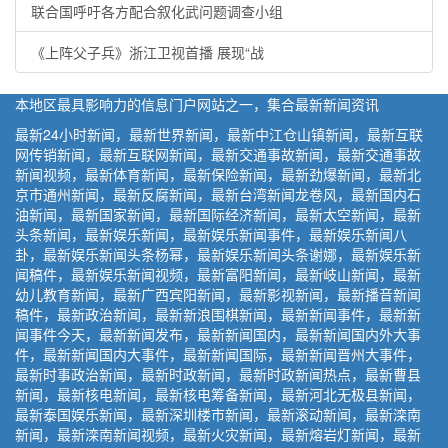
联合国呼吁各方配合叙化武问题调查小组
《上阵父子兵》浙江卫视首播 展现“战
本地区最具影响力的信息门户网站之一，集合最新新闻资讯
最新24小时新闻，最新世界新闻，最新中江仓山镇新闻，最新互联
网传销新闻，最新互联网新闻，最新交通事故新闻，最新交通事故
新闻视频，最新体育新闻，最新保险新闻，最新劲爆新闻，最新北
京市通州新闻，最新反腐新闻，最新台湾新闻龙卷风，最新国内石
油新闻，最新国家新闻，最新国际经济新闻，最新太空新闻，最新
头条新闻，最新娱乐新闻，最新娱乐新闻事件，最新娱乐新闻八
卦，最新娱乐新闻头条杨幂，最新娱乐新闻头条谢娜，最新娱乐新
闻稿件，最新娱乐新闻视频，最新富阳新闻，最新岐山新闻，最新
幼儿教育新闻，最新广西宾阳新闻，最新影视新闻，最新播音新闻
稿件，最新政治新闻，最新新浪围棋新闻，最新新闻事件，最新新
闻事件今天，最新新闻发布，最新新闻国内，最新新闻国内外大事
件，最新新闻国内大事件，最新新闻国际，最新新闻晋州大事件，
最新时事政治新闻，最新时政新闻，最新时政新闻热点，最新曹县
新闻，最新核电新闻，最新核电筹备新闻，最新河北无极县新闻，
最新泰国娱乐新闻，最新深圳楼市新闻，最新滚动新闻，最新滦南
新闻，最新滦南新闻视频，最新火灾新闻，最新熔岩灯新闻，最新