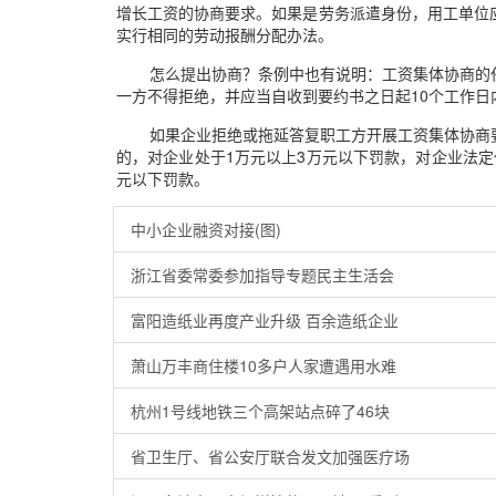
增长工资的协商要求。如果是劳务派遣身份，用工单位
实行相同的劳动报酬分配办法。
怎么提出协商？条例中也有说明：工资集体协商的
一方不得拒绝，并应当自收到要约书之日起10个工作
如果企业拒绝或拖延答复职工方开展工资集体协商
的，对企业处于1万元以上3万元以下罚款，对企业法定代
元以下罚款。
中小企业融资对接(图)
浙江省委常委参加指导专题民主生活会
富阳造纸业再度产业升级 百余造纸企业
萧山万丰商住楼10多户人家遭遇用水难
杭州1号线地铁三个高架站点碎了46块
省卫生厅、省公安厅联合发文加强医疗场