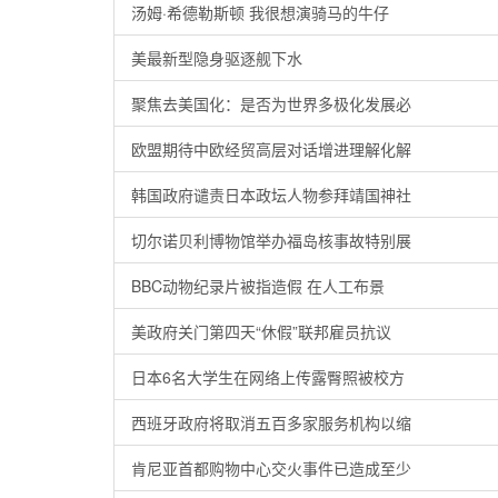
汤姆·希德勒斯顿 我很想演骑马的牛仔
美最新型隐身驱逐舰下水
聚焦去美国化：是否为世界多极化发展必
欧盟期待中欧经贸高层对话增进理解化解
韩国政府谴责日本政坛人物参拜靖国神社
切尔诺贝利博物馆举办福岛核事故特别展
BBC动物纪录片被指造假 在人工布景
美政府关门第四天“休假”联邦雇员抗议
日本6名大学生在网络上传露臀照被校方
西班牙政府将取消五百多家服务机构以缩
肯尼亚首都购物中心交火事件已造成至少