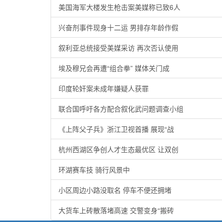
美国海军大楼发生枪击案美媒称已致6人
兴奋剂事件现身十二运 男排存年龄作假
叙利亚总统接受美媒采访 再次否认使用
埃及穆兄会再遭“组合拳” 媒体关门成
印度轮奸案未成年嫌疑人获罪
联合国呼吁各方配合叙化武问题调查小组
《上阵父子兵》浙江卫视首播 展现“战
杭州西湖区争创人才生态最优区 让双创
环湖赛车技 骑行风景中
小区周边小路没取名 停车不便还拥堵
大货车上砖散落堵高速 交警变身“搬砖