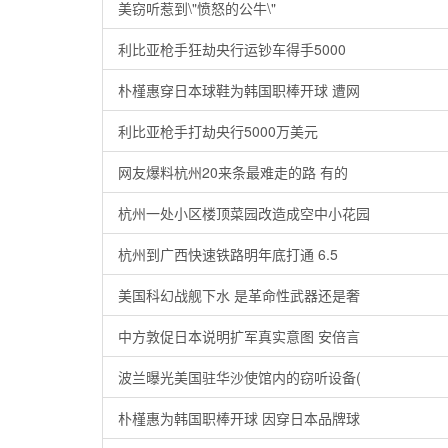
美窃听惹到\"愤怒的公牛\"
利比亚枪手狂劫央行运钞车得手5000
朴槿惠穿日本球鞋为韩国职棒开球 遭网
利比亚枪手打劫央行5000万美元
网友爆料杭州20来条最难走的路 有的
杭州一处小区楼顶菜园改造成空中小花园
杭州到广西快速铁路明年底打通 6.5
美国科幻战舰下水 是革命性武器还是奢
中方敦促日本说明扩军真实意图 安倍言
波兰曝光美国驻华沙使馆内的窃听设备(
朴槿惠为韩国职棒开球 因穿日本品牌球