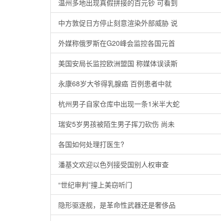
温州多地出现真假拼接的百元钞 可看到
中方敦促日方停止刻意渲染外部威胁 说
外媒称俄罗斯在G20峰会监控各国元首
美国安局长监控欧洲盟国 称媒体误读斯
永康68岁大爷得乳腺癌 百例患者中就
杭州男子自家仓库中出现一条1米半大蛇
瑞安5岁男孩被陌生男子挥刀砍伤 尚未
各国如何处理打医生?
潘基文欢迎以色列接受国别人权审查
“世纪审判”撞上美窃听门
隐形驱逐舰，是革命性武器还是奢侈品