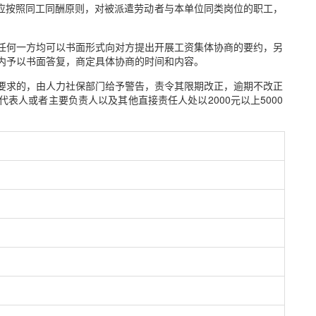
应按照同工同酬原则，对被派遣劳动者与本单位同类岗位的职工，
任何一方均可以书面形式向对方提出开展工资集体协商的要约，另
日内予以书面答复，商定具体协商的时间和内容。
要求的，由人力社保部门给予警告，责令其限期改正，逾期不改正
表人或者主要负责人以及其他直接责任人处以2000元以上5000