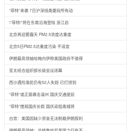
“菲特”来袭 7日沪深线甬厦段所有动
\"菲特\"将在东南沿海登陆 浙江启
北京再迎雾霾天 PM2.5浓度达重度
北京5日PM2.5达重度污染 不适宜
伊朗最高领袖哈梅内伊称美国政府不值得
亚太经合组织部长级会议闭幕
西沙遇险渔民仍有52人失踪 已打捞到
“菲特”或正面袭击温州 国庆交通提前
“菲特”搅局国庆长假 国庆返程甬城将
白宫：美国因缺少资金无法制裁伊朗叙利
伊朗最高领袖：总统鲁哈尼美国之行有不