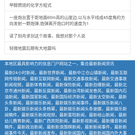
甲醇燃烧的化学方程式
一座炮台置于距地面60m高的山崖边,以与水平线成45度角的方
向发射一颗炮弹,炮弹离开炮口时的速度为1
读了刻舟求剑这个故事，我想对那个人说
轻微地震后期有大地震吗
本地区最具影响力的信息门户网站之一，集合最新新闻资讯
最新24小时新闻，最新世界新闻，最新中江仓山镇新闻，最新互联
网传销新闻，最新互联网新闻，最新交通事故新闻，最新交通事故
新闻视频，最新体育新闻，最新保险新闻，最新劲爆新闻，最新北
京市通州新闻，最新反腐新闻，最新台湾新闻龙卷风，最新国内石
油新闻，最新国家新闻，最新国际经济新闻，最新太空新闻，最新
头条新闻，最新娱乐新闻，最新娱乐新闻事件，最新娱乐新闻八
卦，最新娱乐新闻头条杨幂，最新娱乐新闻头条谢娜，最新娱乐新
闻稿件，最新娱乐新闻视频，最新富阳新闻，最新岐山新闻，最新
幼儿教育新闻，最新广西宾阳新闻，最新影视新闻，最新播音新闻
稿件，最新政治新闻，最新新浪围棋新闻，最新新闻事件，最新新
闻事件今天，最新新闻发布，最新新闻国内，最新新闻国内外大事