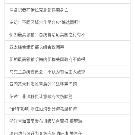
两名记者在伊拉克北部遇袭身亡
专访：不同区域合作平台应“殊途同归”
伊朗最高领袖：总统鲁哈尼美国之行有不
亚太经合组织部长级会议闭幕
伊朗最高领袖哈梅内伊称美国政府不值得
乌克兰总统委员会：不认为有理由大赦季
四问意大利海难背后的非法移民问题
综述：非法移民让意政府大伤脑筋
“菲特”影响 浙江沿海部分海岛游和海
浙江省海事局发布Ⅲ级防台警报 提醒游
温州防台风升为Ⅱ级应急响应 相关责任