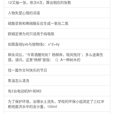
12又抽一张，依次4次，算出相应的张数
人物失望心情的词语
硫酸亚铁和稀硝酸反应生成一氧化二氮
欧姆定律为何只适用于纯电阻
如图直线lyxb与抛物线c：x^2=4y
柳永词云，“今宵酒醒何处？杨柳岸，晓风残月”，多么迷离伤
感。请问，这里“杨柳”是指：（）A一种树木的
找一篇作文叫快乐的节日
焦油怎么清洗
有2台电动机M1和M2
为了保护环境，治理水土流失，学校的环保小组测定了三红冲
刷地面洪水中的含沙量，100ml