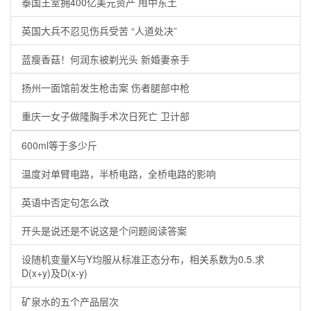
泰国王室拥400亿美元资产 甩中东土
英国大兵不忍见伤兵受苦 “人道处决”
蓝瘦香菇！何润东被剃光头 新婚妻亲手
扬州一面馆前发生枪击案 伤者腿部中枪
重庆一女子做隆胸手术次日死亡 卫计部
600ml等于多少斤
温度对单臂电路，半桥电路，全桥电路的影响
英语中否定句怎么改
开头是说还是不说这是个问题阅读答案
设随机变量X与Y均服从标准正态分布，相关系数为0.5.求
D(x+y)及D(x-y)
矿泉水的五个产品层次