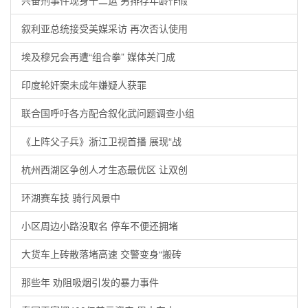
兴奋剂事件现身十二运 男排存年龄作假
叙利亚总统接受美媒采访 再次否认使用
埃及穆兄会再遭“组合拳” 媒体关门成
印度轮奸案未成年嫌疑人获罪
联合国呼吁各方配合叙化武问题调查小组
《上阵父子兵》浙江卫视首播 展现“战
杭州西湖区争创人才生态最优区 让双创
环湖赛车技 骑行风景中
小区周边小路没取名 停车不便还拥堵
大货车上砖散落堵高速 交警变身“搬砖
那些年 劝阻吸烟引发的暴力事件