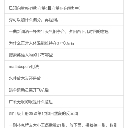
已知向量a向量b向量c且向量a×向量b＝0
秀可以加什么偏旁，再组词。
一曲新词酒一杯去年天气旧亭台。夕阳西下几时回的意思
为什么正常人体温能维持在37℃左右
搜索英雄人物的书有哪些
matlabspcrv用法
水井放木炭还是放
跳伞运动员离开飞机后
广袤无垠的垠是什么意思
四年级上册29课第1到3自然段的反义词
一副扑克牌去大小王然后数21张，放下面，接着抽一张，数到