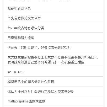
飘花电影网苹果
丫头我爱你英文怎么写
七八年级古诗有哪些分类
用奇迹和努力造句
仿写天上的明星现了，好像点着无数的街灯
求文妹妹生前被哥哥爱上但妹妹不爱哥哥后来哥哥开枪杀自己
发明妹妹知道自己爱哥哥希望有多一次机会重生后便
x2+3x-4≥0
模拟电路中的同名端是什么意思
你认为还可以对什么进行克隆给人类带来好处
matlabisprime函数求素数