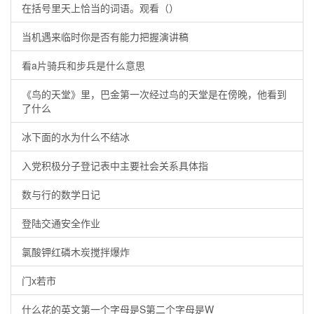
在括号里天上恰当的词语。观看（）
当机遇来临时你是否有能力把握演讲稿
看a片骑兵和步兵是什么意思
《鸟的天堂》里，巴金第一次经过鸟的天堂是在傍晚，他看到
了什么
冰下面的水为什么不结冰
入党积极分子登记表中主要社会关系具体指
数与行的数学日记
登陆交通安全作业
氯酸钾红磷木炭搅拌爆炸
门x若市
什么花的英文第一个字母是S第二个字母是W