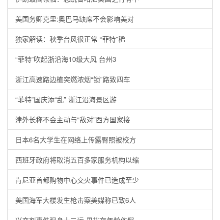
美国务卿克里:奥巴马缺席不会影响美对
独家解读：秋季台风很正常 “菲特”稀
“菲特”吹起浙沿海10级大风 台州3
浙江高速路边植突燃浓烟“锁”路致四车
“菲特”国庆添“乱” 浙江沿海景区游
津外长称不会主动与“敌对”西方国家接
日本6名大学生在网络上传露臀照被校方
西班牙政府将取消五百多家服务机构以缩
肯尼亚首都购物中心交火事件已造成至少
美国海军大楼发生枪击案美媒称已致6人